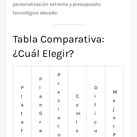
personalización extrema y presupuesto
tecnológico elevado.
Tabla Comparativa:
¿Cuál Elegir?
P
P
r
P
l
D
e
M
l
a
C
i
c
e
a
n
o
f
i
j
t
G
m
i
o
o
a
r
i
c
I
r
f
a
s
u
n
P